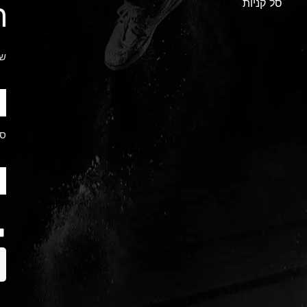
סל קניות
ה
שם
ס